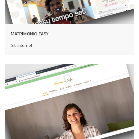
MATRIMONIO EASY
Siti internet