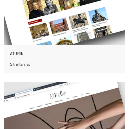
ATURIN
Siti internet