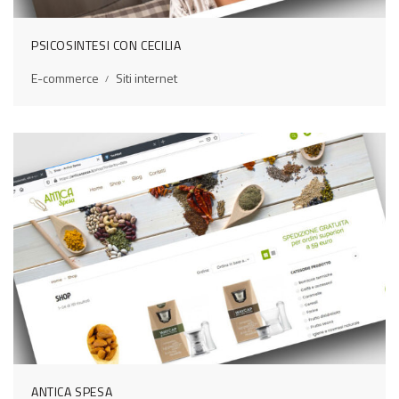
PSICOSINTESI CON CECILIA
E-commerce
Siti internet
ANTICA SPESA