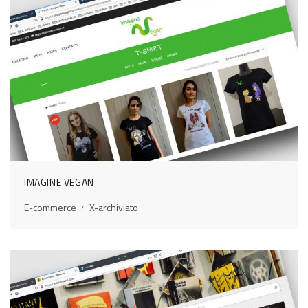
IMAGINE VEGAN
E-commerce
X-archiviato