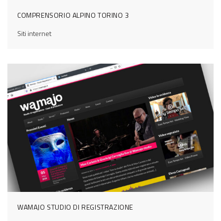
COMPRENSORIO ALPINO TORINO 3
Siti internet
WAMAJO STUDIO DI REGISTRAZIONE