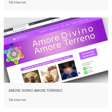
Siti internet
AMORE DIVINO AMORE TERRENO
Siti internet